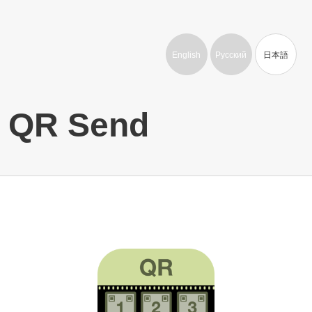
English
Русский
日本語
QR Send