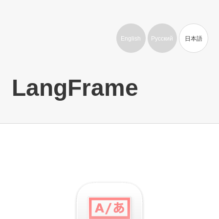
English
Русский
日本語
LangFrame